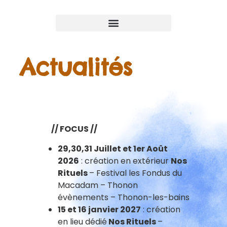
Actualités
// FOCUS //
29,30,31 Juillet et 1er Août
2026
: création en extérieur
Nos
Rituels
– Festival les Fondus du
Macadam – Thonon
évènements – Thonon-les-bains
15 et 16 janvier 2027
: création
en lieu dédié
Nos Rituels
–