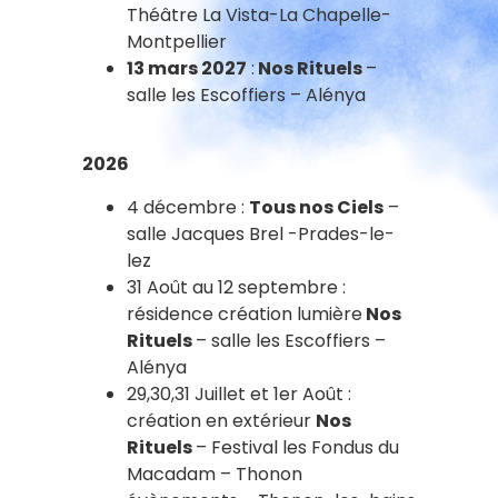
Théâtre La Vista-La Chapelle-
Montpellier
13 mars 2027
:
Nos Rituels
–
salle les Escoffiers – Alénya
2026
4 décembre :
Tous nos Ciels
–
salle Jacques Brel -Prades-le-
lez
31 Août au 12 septembre :
résidence création lumière
Nos
Rituels
– salle les Escoffiers –
Alénya
29,30,31 Juillet et 1er Août :
création en extérieur
Nos
Rituels
– Festival les Fondus du
Macadam – Thonon